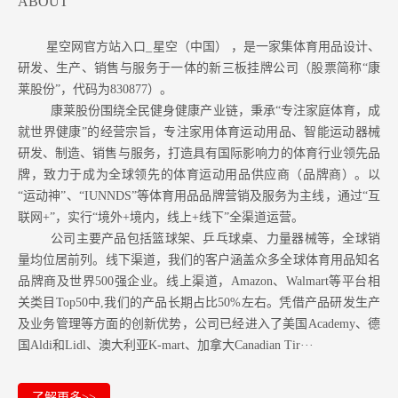
ABOUT
星空网官方站入口_星空（中国） ，是一家集体育用品设计、
研发、生产、销售与服务于一体的新三板挂牌公司（股票简称“康
莱股份”，代码为830877）。
康莱股份围绕全民健身健康产业链，秉承“专注家庭体育，成
就世界健康”的经营宗旨，专注家用体育运动用品、智能运动器械
研发、制造、销售与服务，打造具有国际影响力的体育行业领先品
牌，致力于成为全球领先的体育运动用品供应商（品牌商）。以
“运动神”、“IUNNDS”等体育用品品牌营销及服务为主线，通过“互
联网+”，实行“境外+境内，线上+线下”全渠道运营。
公司主要产品包括篮球架、乒乓球桌、力量器械等，全球销
量均位居前列。
线下渠道，我们的客户涵盖众多全球体育用品知名
品牌商及世界500强企业。
线上渠道，Amazon
、Walmart等
平台相
关类目Top50中,我们的产品长期占比50%左右。凭借产品研发生产
及业务管理等方面的创新优势，公司已经进入了美国Academy、德
国Aldi和Lidl、澳大利亚K-mart、加拿大Canadian Tir···
了解更多>>