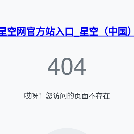
星空网官方站入口_星空（中国
404
哎呀！您访问的页面不存在