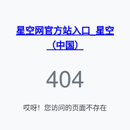
星空网官方站入口_星空
（中国）
404
哎呀！您访问的页面不存在